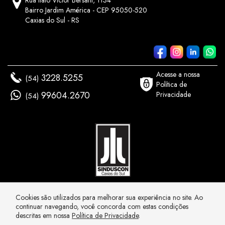
Bairro Jardim América - CEP 95050-520
Caxias do Sul - RS
Acesse a nossa
3228.5255
(54)
Política de
99604.2670
Privacidade
(54)
Cookies são utilizados para melhorar sua experiência no site. Ao
© COPYRIGHT 2021 - SINDUSCON CAXIAS - SINDICATO DA INDÚSTRIA DA
continuar navegando, você concorda com estas condições
CONSTRUÇÃO CIVIL DE CAXIAS DO SUL
descritas em nossa
Política de Privacidade
.