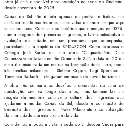
obra já está disponível para aquisição na sede do Sindicato,
desde novembro de 2025.
Caxias do Sul não é feita apenas de pedras e tijolos; sua
essência reside nas histórias e nas vidas de cada um que aqui
se estabeleceu. Com um rico histórico que começou em 1875,
com a chegada dos primeiros imigrantes, o livro contextualiza a
evolução da cidade em um panorama que acompanha,
paralelamente, a trajetória do SINDUSCON. Como expressa o
Cônego José Barea em sua obra “Cinquantenário Della
Colonizzazione Italiana nel Rio Grande do Sul”, a data de 20 de
maio é considerada um marco na formação desta terra, onde
três famílias milanesas – Stefano Crippa, Luigi Sperafico e
Tommaso Radaelli – chegaram em busca de novos horizontes.
A obra não só narra os desafios e conquistas do setor da
construção civil ao longo dos anos, mas também faz um
resgate da memória coletiva e cultural dos imigrantes que
ajudaram a moldar Caxias do Sul, desde a construção do
Barracão dos Imigrantes em Nova Milano até a consolidação
de uma cidade vibrante e cheia de vida.
Convidamos a todos a visitar a sede do Sinduscon Caxias para