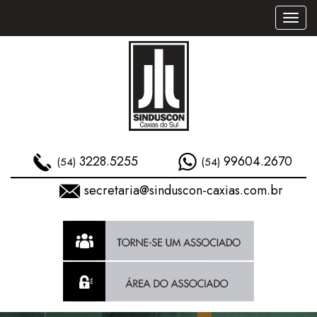
Toggl
naviga
3228.5255
99604.2670
(54)
(54)
secretaria@sinduscon-caxias.com.br